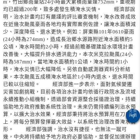
m，竹田鄉雨量站24小時最大累積雨量達752mm，重現期
均已超過200年，致多處發生積淹水災情。 經濟部說
明，治水計畫均訂有嚴謹的評比審查機制，淹水改善成效
在近幾次颱風豪雨各地均有實際案例佐證，讓淹水面積減
少、深度降低、退水更快。例如：屏東縣101年0610豪雨
(24小時為274mm)，造成長治鄉水源路附近淹水面積約5
公頃，淹水時間約2小時，經過前瞻基礎建設水環境計畫
改善後，大幅提升排水通洪能力，本次米克拉颱風(24小
時為587mm)，當地淹水面積約1公頃，淹水時間約1小
時，淹水災情已大幅降低。另依自動感測器資料分析結
果，本次颱風五成積淹水地區於1小時內退水，退水時間
已較以往縮短。 經濟部進一步表示，面對氣候變遷
災害加劇挑戰，目前各項治水計畫均依循行政院水及流域
永續推動小組機制，透過部會資源整合採循證治理，持續
協助地方政府推動系統性治理。未來仍需持續編列治水預
算，以擴大治水效果，經濟部秉持將治水預算用在刀口
上，將每分預算發揮最大效益，以系統性治理改善淹水情
形。 經濟部強調，治水沒有捷徑，也無法一蹴可
幾，中央將持續給予地方政府必要協助，並督促加速辦理