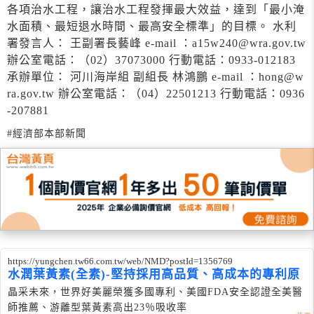
各項治水工程，讓治水工程發揮最大效益，達到「最小淹
水面積、最短退水時間、最高安全標準」的目標。 水利
署發言人： 王副署長藝峰 e-mail ：a15w240@wra.gov.tw
辦公室電話：（02）37073000 行動電話：0933-012183
承辦單位： 河川海岸組 副組長 林鴻鵬 e-mail ：hong@w
ra.gov.tw 辦公室電話：（04）22501213 行動電話：0936
-207881
#經濟部本部新聞
https://yungchen.tw66.com.tw/web/NMD?postId=1356769
水潤葉黃素(全素)-堅持採用高品質、高成本的專利原
晶采未來，世界好美麗榮獲多國專利、美國FDA安全認證全美醫
師推薦、游離型葉黃素高出23％吸收率