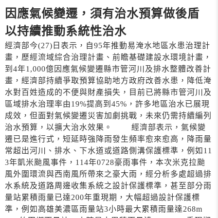
因應氣候變遷，須有治水預算做後盾
以持續推動系統性治水
經濟部今(27)日表示，自95年推動易淹水地區水患治理計
畫，歷經流域綜合治理計畫、前瞻基礎建設水環境計畫，
到4年1,000億因應氣候變遷縣市管河川及排水整體改善計
畫，經濟部持續爭取預算協助地方政府改善水患，降低淹
水對百姓造成的不便與財產損失，目前已將縣市管河川及
區域排水治理率由19%提高到45%，許多地區治水已展現
成效，但面對氣候變遷災害加劇挑戰，未來仍需持續編列
治水預算，以擴大治水效果。 經濟部表示，氣候變
遷已是進行式，短延時強降雨發生頻率愈來愈高，降雨量
常超出河川、排水、下水道或道路側溝保護標準，例如11
3年凱米颱風事件，114年0728豪雨事件，本次米克拉颱
風外圍環流與西南風所帶來之豪大雨，經分析多處超過排
水系統及道路周邊收集系統之設計保護標準，甚至部分雨
量站累積雨量已達200年重現期，大幅超過設計保護標
準，例如高雄美濃區雨量站3小時最大累積雨量達268m